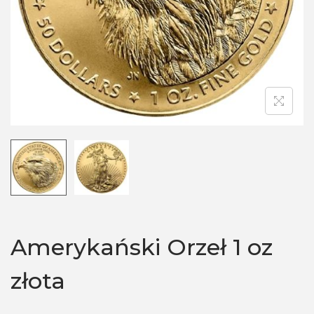
n
Amerykański Orzeł 1 oz
złota