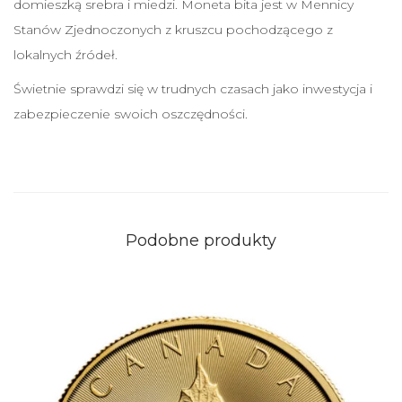
domieszką srebra i miedzi. Moneta bita jest w Mennicy
ł
Stanów Zjednoczonych z kruszcu pochodzącego z
1
lokalnych źródeł.
o
z
Świetnie sprawdzi się w trudnych czasach jako inwestycja i
z
zabezpieczenie swoich oszczędności.
ł
o
t
a
Podobne produkty