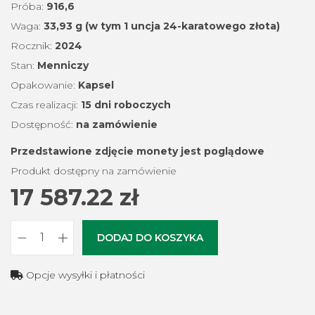
Próba:
916,6
Waga:
33,93 g (w tym 1 uncja 24-karatowego złota)
Rocznik:
2024
Stan:
Menniczy
Opakowanie:
Kapsel
Czas realizacji:
15 dni roboczych
Dostępność:
na zamówienie
Przedstawione zdjęcie monety jest poglądowe
Produkt dostępny na zamówienie
17 587.22
zł
DODAJ DO KOSZYKA
i
l
Opcje wysyłki i płatności
o
ś