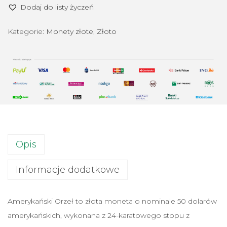
Dodaj do listy życzeń
ć
A
Kategorie:
Monety złote
,
Złoto
m
e
r
y
k
a
ń
s
Opis
k
i
Informacje dodatkowe
O
r
Amerykański Orzeł to złota moneta o nominale 50 dolarów
z
amerykańskich, wykonana z 24-karatowego stopu z
e