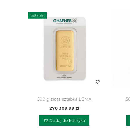
Najtaniej!
500 g złota sztabka LBMA
5
270 309,99
zł
Dodaj do koszyka