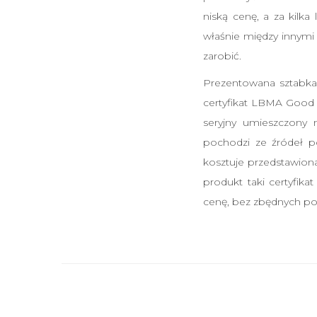
niską cenę, a za kilk
właśnie między innymi 
zarobić.
Prezentowana sztabka
certyfikat LBMA Good 
seryjny umieszczony 
pochodzi ze źródeł po
kosztuje przedstawiona
produkt taki certyfik
cenę, bez zbędnych po