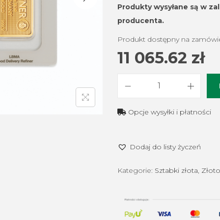
Produkty wysyłane są
w za
producenta.
Produkt dostępny na zamówi
11 065.62
zł
i
l
Opcje wysyłki i płatności
o
ś
Dodaj do listy życzeń
ć
2
Kategorie:
Sztabki złota
,
Złot
0
g
z
ł