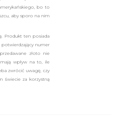
 amerykańskiego, bo to
uszcu, aby sporo na nim
. Produkt ten posiada
e potwierdzający numer
sprzedawane złoto nie
 mają wpływ na to, ile
zeba zwrócić uwagę, czy
m świecie za korzystną