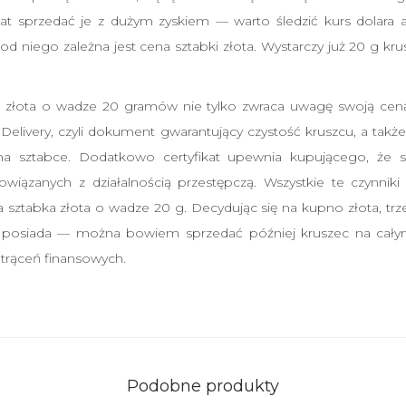
a lat sprzedać je z dużym zyskiem — warto śledzić kurs dolara
od niego zależna jest cena sztabki złota. Wystarczy już 20 g kr
 złota o wadze 20 gramów nie tylko zwraca uwagę swoją ceną
Delivery, czyli dokument gwarantujący czystość kruszcu, a takż
na sztabce. Dodatkowo certyfikat upewnia kupującego, że 
wiązanych z działalnością przestępczą. Wszystkie te czynniki
 sztabka złota o wadze 20 g. Decydując się na kupno złota, tr
at posiada — można bowiem sprzedać później kruszec na cały
trąceń finansowych.
Podobne produkty