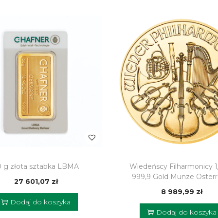
0 g złota sztabka LBMA
Wiedeńscy Filharmonicy 1
999,9 Gold Münze Österr
27 601,07
zł
8 989,99
zł
Dodaj do koszyka
Dodaj do koszyka