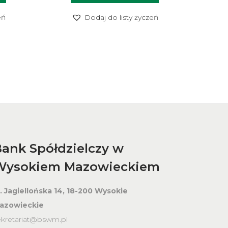
eń
Dodaj do listy życzeń
ank Spółdzielczy w
Wysokiem Mazowieckiem
l. Jagiellońska 14, 18-200 Wysokie
azowieckie
ekretariat@bswm.pl