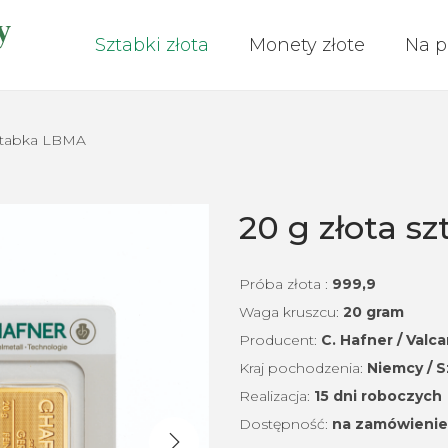
Sztabki złota
Monety złote
Na p
sztabka LBMA
20 g złota s
Próba złota :
999,9
Waga kruszcu:
20 gram
Producent:
C. Hafner / Valc
Kraj pochodzenia:
Niemcy / S
Realizacja:
15 dni roboczych
Dostępność:
na zamówienie