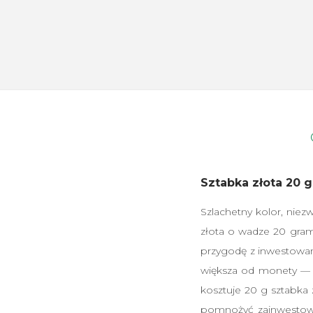
Sztabka złota 20 
Szlachetny kolor, niezw
złota o wadze 20 gram
przygodę z inwestowan
większa od monety — t
kosztuje 20 g sztabka
pomnożyć zainwestowa