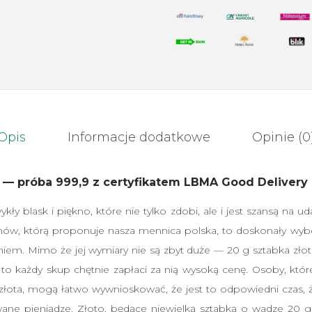
o
t
a
s
z
t
a
Opis
Informacje dodatkowe
Opinie (0
b
k
g — próba 999,9 z certyfikatem LBMA Good Delivery
a
L
ykły blask i piękno, które nie tylko zdobi, ale i jest szansą na u
B
ów, którą proponuje nasza mennica polska, to doskonały wyb
M
iem. Mimo że jej wymiary nie są zbyt duże — 20 g sztabka złot
A
o każdy skup chętnie zapłaci za nią wysoką cenę. Osoby, które 
 złota, mogą łatwo wywnioskować, że jest to odpowiedni czas, ż
ne pieniądze. Złoto, będące niewielką sztabką o wadze 20 g,